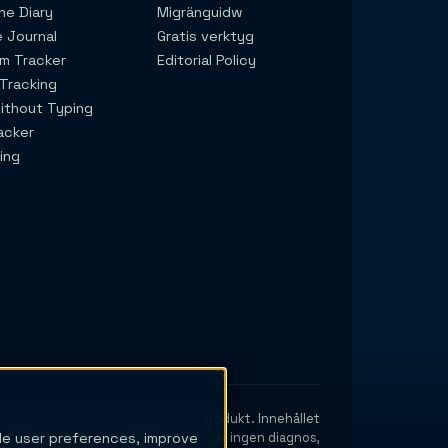
e Diary
Migränguidw
e Journal
Gratis verktyg
m Tracker
Editorial Policy
 Tracking
ithout Typing
acker
ing
årdgivare eller en medicinteknisk produkt. Innehållet
ble user preferences, improve
ndast avsedda för utbildning och ger ingen diagnos,