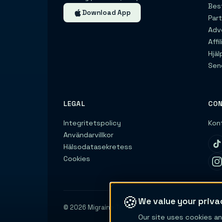
Bes
Download App
Par
Adv
Affi
Hjäl
Sen
LEGAL
CO
Integritetspolicy
Kon
Användarvillkor
Hälsodatasekretess
Cookies
🍪
We value your priva
© 2026 Migraine Trail
Our site uses cookies an