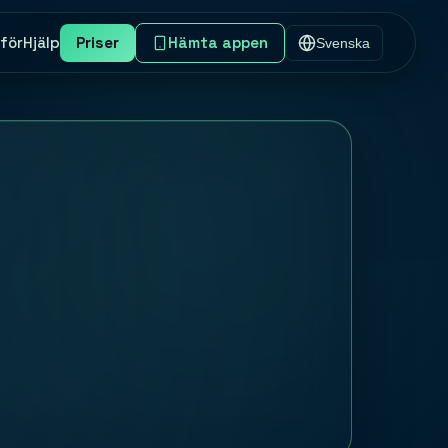
för
Hjälp
Priser
Hämta appen
Svenska