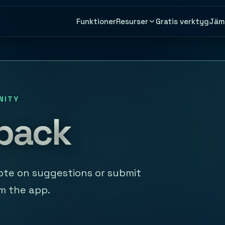
Funktioner
Gratis verktyg
Jäm
Resurser
NITY
back
Vote on suggestions or submit
m the app.