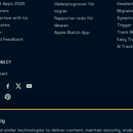
t Apps 2026
Headach
Väderprognoser för
tners
Migrain
migrän
ertise with Us
Sympto
Rapporter redo för
liates
Trigger
läkaren
p
Track W
Apple Watch App
d Feedback
Easy Tr
AI Track
NNECT
takt
cy
Migraine Trail är varken en v
d similar technologies to deliver content, maintain security, ena
och verktygen är e