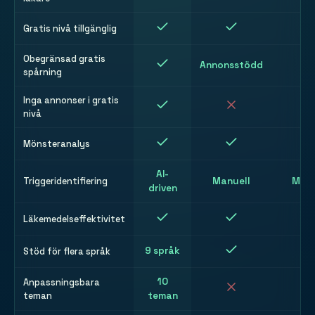
Gratis nivå tillgänglig
Obegränsad gratis
Annonsstödd
spårning
Inga annonser i gratis
nivå
Mönsteranalys
AI-
Triggeridentifiering
Manuell
Manu
driven
Läkemedelseffektivitet
9 språk
Stöd för flera språk
10
Anpassningsbara
teman
teman