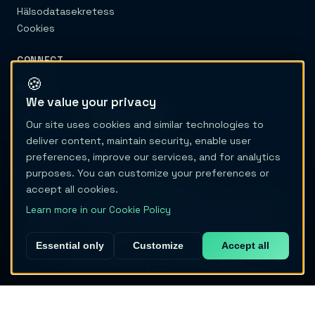
Hälsodatasekretess
Cookies
CONNECT
🍪
Kontakt
We value your privacy
Our site uses cookies and similar technologies to
deliver content, maintain security, enable user
preferences, improve our services, and for analytics
purposes. You can customize your preferences or
© 2026 Migraine Trail
accept all cookies.
Migraine Trail är varken en vårdgivare eller en medicinteknisk
produkt. Innehållet och verktygen är endast avsedda för
Learn more in our Cookie Policy
utbildning och ger ingen diagnos, behandling eller medicinsk
rådgivning. Skjut aldrig upp vård och ändra ingen behandling på
Essential only
Customize
Accept all
grundval av denna webbplats. Läs vår fullständiga
medicinska
ansvarsfriskrivning
och
integritetspolicy
.