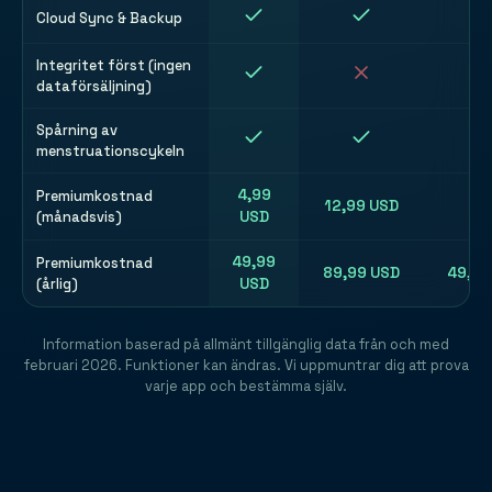
Cloud Sync & Backup
Integritet först (ingen
dataförsäljning)
Spårning av
menstruationscykeln
4,99
Premiumkostnad
12,99 USD
N/
(månadsvis)
USD
49,99
Premiumkostnad
89,99 USD
49,99
(årlig)
USD
Information baserad på allmänt tillgänglig data från och med
februari 2026. Funktioner kan ändras. Vi uppmuntrar dig att prova
varje app och bestämma själv.