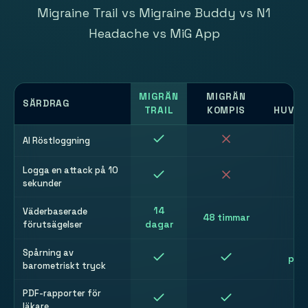
Migraine Trail vs Migraine Buddy vs N1
Headache vs MiG App
MIGRÄN
MIGRÄN
N
SÄRDRAG
TRAIL
KOMPIS
HUVUD
AI Röstloggning
Logga en attack på 10
sekunder
14
Väderbaserade
48 timmar
förutsägelser
dagar
Spårning av
pre
barometriskt tryck
PDF-rapporter för
läkare