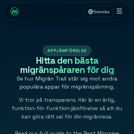
Svenska
APPJÄMFÖRELSE
Hitta den bästa
migränspåraren för dig
Se hur Migrän Trail står sig mot andra
populära appar för migränspårning.
Vi tror på transparens. Här är en ärlig,
funktion-för-funktion-jämförelse så att du
kan göra rätt val för din migränresa.
Read our full guide to the
Best Migraine