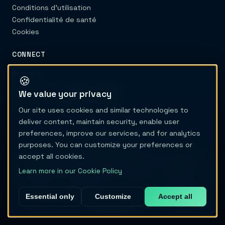
Conditions d'utilisation
Confidentialité de santé
Cookies
CONNECT
Contact
🍪
We value your privacy
Our site uses cookies and similar technologies to
deliver content, maintain security, enable user
preferences, improve our services, and for analytics
© 2026 Migraine Trail
purposes. You can customize your preferences or
Migraine Trail n’est ni un prestataire de soins de santé ni un
accept all cookies.
dispositif médical. Le contenu et les outils sont uniquement
éducatifs et ne fournissent aucun diagnostic, traitement ou
Learn more in our Cookie Policy
avis médical. Ne retardez jamais des soins et ne modifiez aucun
traitement sur la base de ce site. Consultez notre
clause de
Essential only
Customize
Accept all
non-responsabilité médicale complète
et notre
Politique de
confidentialité
.