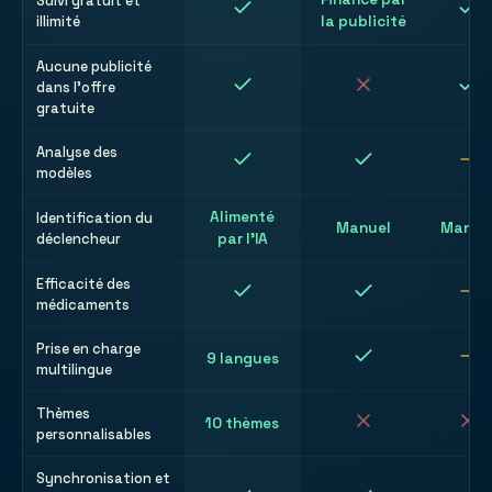
Suivi gratuit et
illimité
la publicité
Aucune publicité
dans l'offre
gratuite
Analyse des
modèles
Alimenté
Identification du
Manuel
Manue
déclencheur
par l'IA
Efficacité des
médicaments
Prise en charge
9 langues
multilingue
Thèmes
10 thèmes
personnalisables
Synchronisation et