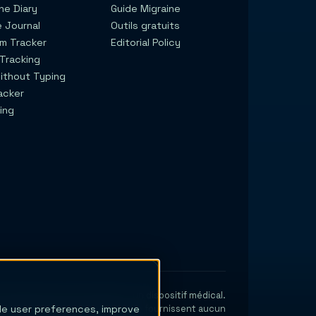
e Diary
Guide Migraine
e Journal
Outils gratuits
m Tracker
Editorial Policy
 Tracking
ithout Typing
acker
ing
prestataire de soins de santé ni un dispositif médical.
ble user preferences, improve
 sont uniquement éducatifs et ne fournissent aucun