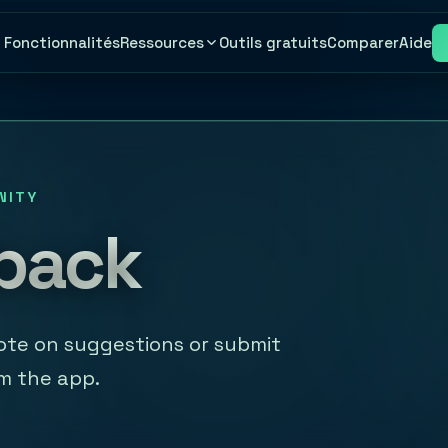
Fonctionnalités
Outils gratuits
Comparer
Aide
Ressources
NITY
back
Vote on suggestions or submit
m the app.