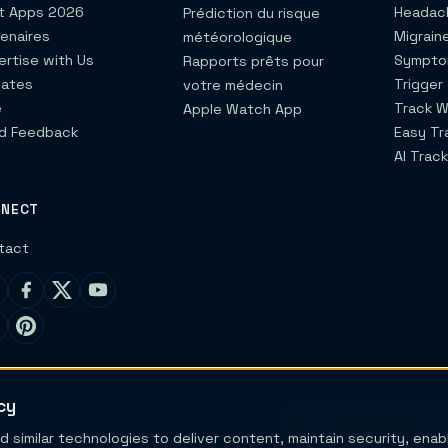
t Apps 2026
Headach
Prédiction du risque
tenaires
Migrain
météorologique
ertise with Us
Sympto
Rapports prêts pour
liates
Trigger
votre médecin
e
Track W
Apple Watch App
d Feedback
Easy Tr
AI Track
NNECT
tact
cy
Migraine Trail n’est ni un 
d similar technologies to deliver content, maintain security, ena
Le contenu et les outils