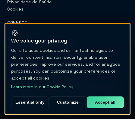
Privacidade de Saúde
Cookies
CONNECT
🍪
Contato
We value your privacy
Our site uses cookies and similar technologies to
deliver content, maintain security, enable user
preferences, improve our services, and for analytics
purposes. You can customize your preferences or
© 2026 Migraine Trail
accept all cookies.
O Migraine Trail não é um prestador de cuidados de saúde nem
um dispositivo médico. O conteúdo e as ferramentas são
Learn more in our Cookie Policy
apenas educativos e não fornecem diagnóstico, tratamento ou
aconselhamento médico. Nunca adie cuidados médicos nem
Essential only
Customize
Accept all
altere um tratamento com base neste site. Consulte o nosso
aviso médico completo
e a nossa
Política de Privacidade
.