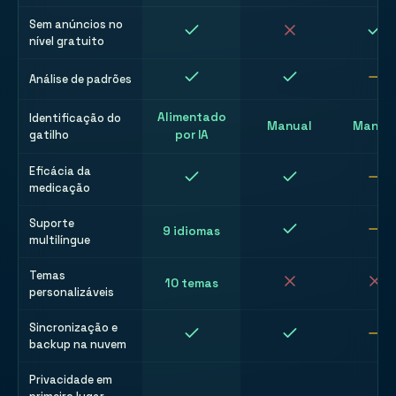
Sem anúncios no
nível gratuito
Análise de padrões
Alimentado
Identificação do
Manual
Manua
gatilho
por IA
Eficácia da
medicação
Suporte
9 idiomas
multilíngue
Temas
10 temas
personalizáveis
Sincronização e
backup na nuvem
Privacidade em