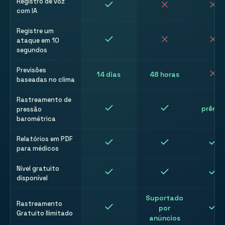
Registro de voz
com IA
Registre um
ataque em 10
segundos
Previsões
14 dias
48 horas
baseadas no clima
Rastreamento de
prêmio
pressão
barométrica
Relatórios em PDF
para médicos
Nível gratuito
disponível
Suportado
Rastreamento
por
Gratuito Ilimitado
anúncios