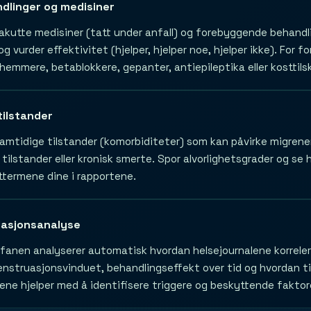
dlinger og medisiner
akutte medisiner (tatt under anfall) og forebyggende behandlin
g vurder effektivitet (hjelper, hjelper noe, hjelper ikke). Fo
emmere, betablokkere, gepanter, antiepileptika eller kosttils
tilstander
samtidige tilstander (komorbiditeter) som kan påvirke migrenen
tilstander eller kronisk smerte. Spor alvorlighetsgrader og se
termene dine i rapportene.
lasjonsanalyse
fanen analyserer automatisk hvordan helsejournalene korrelere
nstruasjonsvinduet, behandlingseffekt over tid og hvordan til
ene hjelper med å identifisere triggere og beskyttende faktor