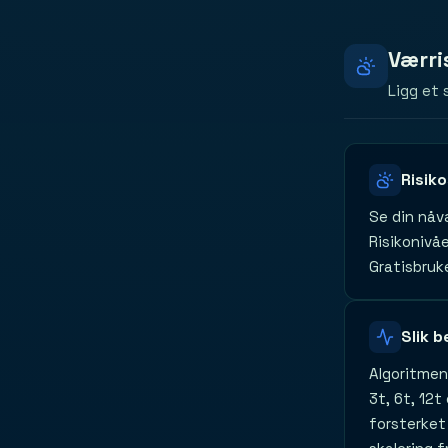
Værri
Ligg et
Risik
Se din nåv
Risikonivå
Gratisbruk
Slik 
Algoritmen
3t, 6t, 12t
forsterket