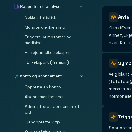
Rapporter og analyser
Anfal
Nøkkelstatistikk
Mønstergjenkjenning
Klassifise
Annet/ukje
Triggere, symptomer og
hver. Kate
medisiner
Helsejournalkorrelasjoner
PDF-eksport (Premium)
Symp
Velg blant
Konto og abonnement
(fotofobi)
Opprette en konto
menstruasj
hormonelle
Abonnementsplaner
Administrere abonnementet
ditt
Trigg
Gjenopprette kjøp
Spor potens
Kontoadministrasjon