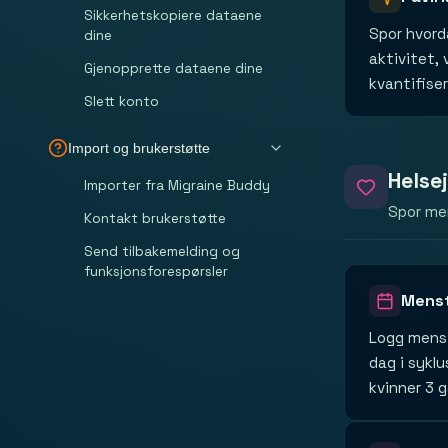
Sikkerhetskopiere dataene
Spor hvorda
dine
aktivitet, 
Gjenopprette dataene dine
kvantifise
Slett konto
Import og brukerstøtte
Helse
Importer fra Migraine Buddy
Spor men
Kontakt brukerstøtte
Send tilbakemelding og
funksjonsforespørsler
Menst
Logg menst
dag i sykl
kvinner 3 