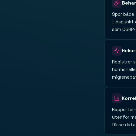
Behan
Spor både 
tidspunkt o
som CGRP-h
Helse
Registrer 
hormonelle 
migrenepat
Korre
Rapporter-
utenfor me
Disse data