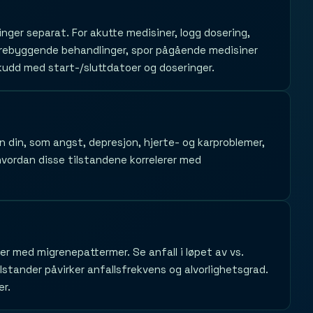
ger separat. For akutte medisiner, logg dosering,
r forebyggende behandlinger, spor pågående medisiner
kudd med start-/sluttdatoer og doseringer.
 din, som angst, depresjon, hjerte- og karproblemer,
 hvordan disse tilstandene korrelerer med
r med migrenepattermer. Se anfall i løpet av vs.
stander påvirker anfallsfrekvens og alvorlighetsgrad.
er.