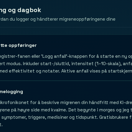
ng og dagbok
rdan du logger og håndterer migreneoppføringene dine
tte oppføringer
gistrer-fanen eller 'Logg anfall'-knappen for å starte en ny o
jert modus. Inkluder start-/sluttid, intensitet (1–10-skala), an
med effektivitet og notater. Aktive anfall vises på startskje
melogging
ikrofonikonet for å beskrive migrenen din håndfritt med KI-dre
grene på høyre side med kvalme. Det begynte i morges og jeg 
, symptomer, triggere, medisiner og tidspunkt. Gratisbrukere
t.