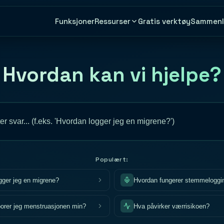
Funksjoner
Gratis verktøy
Sammenl
Ressurser
Hvordan kan vi hjelpe?
Populært:
gger jeg en migrene?
Hvordan fungerer stemmeloggi
orer jeg menstruasjonen min?
Hva påvirker værrisikoen?