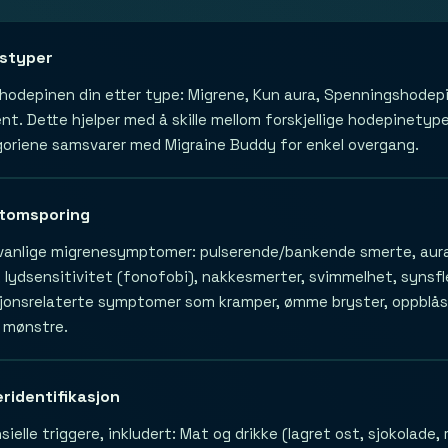
lstyper
r hodepinen din etter type: Migrene, Kun aura, Spenningshodepi
nt. Dette hjelper med å skille mellom forskjellige hodepinetype
goriene samsvarer med Migraine Buddy for enkel overgang.
tomsporing
 vanlige migrenesymptomer: pulserende/bankende smerte, aura (
, lydsensitivitet (fonofobi), nakkesmerter, svimmelhet, synsfl
onsrelaterte symptomer som kramper, ømme bryster, oppblåst
 mønstre.
eridentifikasjon
ielle triggere, inkludert: Mat og drikke (lagret ost, sjokolade, 