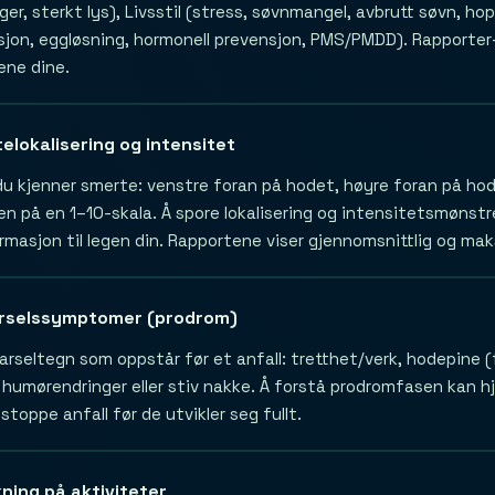
er, sterkt lys), Livsstil (stress, søvnmangel, avbrutt søvn, h
jon, eggløsning, hormonell prevensjon, PMS/PMDD). Rapporter-
ene dine.
elokalisering og intensitet
du kjenner smerte: venstre foran på hodet, høyre foran på hod
n på en 1–10-skala. Å spore lokalisering og intensitetsmønstre
ormasjon til legen din. Rapportene viser gjennomsnittlig og mak
rselssymptomer (prodrom)
arseltegn som oppstår før et anfall: tretthet/verk, hodepine (f
humørendringer eller stiv nakke. Å forstå prodromfasen kan hj
stoppe anfall før de utvikler seg fullt.
kning på aktiviteter