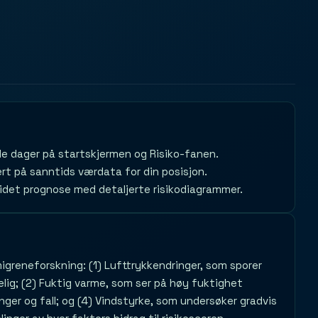
e dager på startskjermen og Risiko-fanen.
rt på sanntids værdata for din posisjon.
idet prognose med detaljerte risikodiagrammer.
migreneforskning: (1) Lufttrykkendringer, som sporer
delig; (2) Fuktig varme, som ser på høy fuktighet
nger og fall; og (4) Vindstyrke, som undersøker gradvis