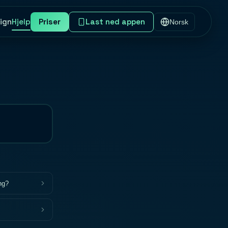
ign
Hjelp
Priser
Last ned appen
Norsk
ng?