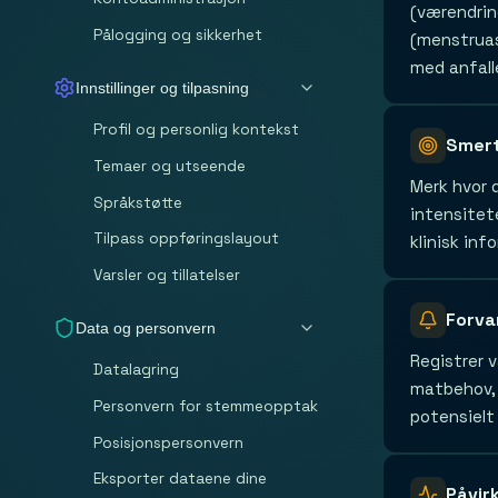
(værendring
Pålogging og sikkerhet
(menstruas
med anfall
Innstillinger og tilpasning
Profil og personlig kontekst
Smert
Temaer og utseende
Merk hvor 
Språkstøtte
intensitete
Tilpass oppføringslayout
klinisk inf
Varsler og tillatelser
Forva
Data og personvern
Registrer v
Datalagring
matbehov, 
Personvern for stemmeopptak
potensielt 
Posisjonspersonvern
Eksporter dataene dine
Påvir