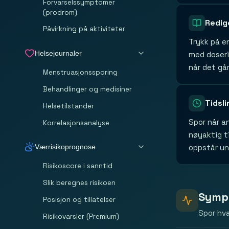
Forvarselssymptomer
(prodrom)
Redig
Påvirkning på aktiviteter
Trykk på en
Helsejournaler
med doserin
når det gå
Menstruasjonssporing
Behandlinger og medisiner
Tidsl
Helsetilstander
Spor når a
Korrelasjonsanalyse
nøyaktig t
Værrisikoprognose
oppstår un
Risikoscore i sanntid
Slik beregnes risikoen
Sympt
Posisjon og tillatelser
Spor hva
Risikovarsler (Premium)