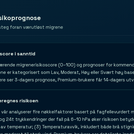
sikoprognose
 steg foran værutløst migrene
oscore i sanntid
ærende migrenerisikoscore (0–100) og prognoser for kommend
ene er kategorisert som Lav, Moderat, Høy eller Svært høy base
ere ser 3-dagers prognose, Premium-brukere får 14-dagers utv
beregnes risikoen
 vår analyserer fire nøkkelfaktorer basert på fagfellevurdert 
 og 24t trykkendringer der fall på 6–10 hPa øker risikoen bety
 av temperatur; (3) Temperaturavvik, inkludert både brå stigni