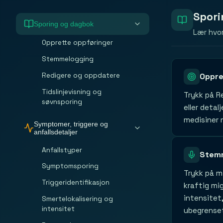
Spori
Sporing og dagbok
Lær hvo
Opprette oppføringer
Stemmelogging
Redigere og oppdatere
Oppre
Tidslinjevisning og
Trykk på Re
søvnsporing
eller detal
medisiner 
Symptomer, triggere og
anfallsdetaljer
Anfallstyper
Stem
Symptomsporing
Trykk på m
Triggeridentifikasjon
kraftig mi
intensitet
Smertelokalisering og
intensitet
ubegrense