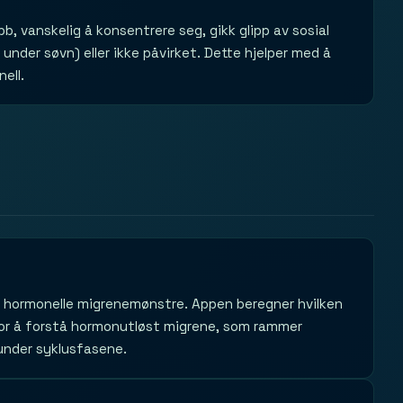
b, vanskelig å konsentrere seg, gikk glipp av sosial
 under søvn) eller ikke påvirket. Dette hjelper med å
ell.
re hormonelle migrenemønstre. Appen beregner hvilken
g for å forstå hormonutløst migrene, som rammer
under syklusfasene.