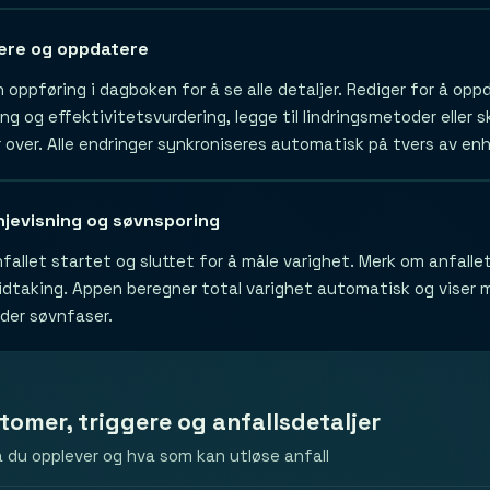
ere og oppdatere
 oppføring i dagboken for å se alle detaljer. Rediger for å oppd
g og effektivitetsvurdering, legge til lindringsmetoder eller skr
r over. Alle endringer synkroniseres automatisk på tvers av enh
injevisning og søvnsporing
nfallet startet og sluttet for å måle varighet. Merk om anfalle
idtaking. Appen beregner total varighet automatisk og viser mø
der søvnfaser.
omer, triggere og anfallsdetaljer
 du opplever og hva som kan utløse anfall