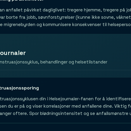
n anfallet påvirket dagliglivet: tregere hjemme, tregere på job
var borte fra jobb, søvnforstyrrelser (kunne ikke sovne, våknet
re migrenebyrden og kommunisere konsekvenser til helseperson
journaler
struasjonssyklus, behandlinger og helsetilstander
ruasjonssporing
ruasjonssyklusen din i Helsejournaler-fanen for å identifise
usen du er på og viser korrelasjoner med anfallene dine. Vikti
ganger oftere. Spor blødningsintensitet og se anfallsmønstre 