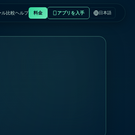
ール
比較
ヘルプ
料金
アプリを入手
日本語