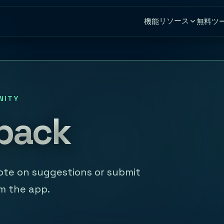
リソース
機能
無料ツ
NITY
back
Vote on suggestions or submit
m the app.