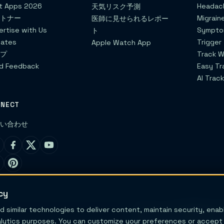
t Apps 2026
Headach
天気リスク予測
ートナー
Migrain
医師に見せられるレポー
ertise with Us
Sympto
ト
liates
Trigger
Apple Watch App
ルプ
Track W
d Feedback
Easy Tr
AI Track
NNECT
問い合わせ
cy
d similar technologies to deliver content, maintain security, ena
Migraine Trailは医
目的のみであり、診断、治療
alytics purposes. You can customize your preferences or accept a