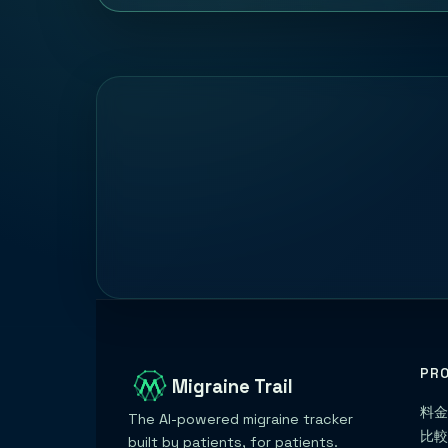
PR
Migraine Trail
料
The AI-powered migraine tracker
比
built by patients, for patients.