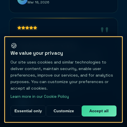
Mar 18, 2026
"
🍪
Simple migraine tracking
We value your privacy
Used lots of apps but this one is simple — I
can log my attack fast. I could bring data
Our site uses cookies and similar technologies to
from my previous tracker. Pressure tracking
deliver content, maintain security, enable user
is accurate so I can prepare my relief. I can
preferences, improve our services, and for analytics
record my periods to understand my
purposes. You can customize your preferences or
hormone-triggered migraines.
accept all cookies.
Learn more in our Cookie Policy
Chzar01
C
Apr 2, 2026
Essential only
Customize
Accept all