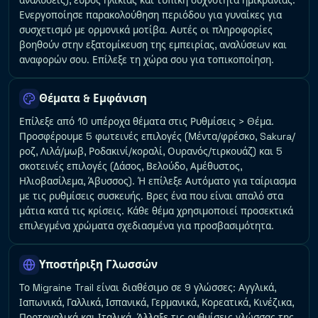
αναλύσεις), εύρος ηλικίας και τυπική συχνότητα ημικρανίας.
Ενεργοποίησε παρακολούθηση περιόδου για γυναίκες για
συσχετισμό με ορμονικά μοτίβα. Αυτές οι πληροφορίες
βοηθούν στην εξατομίκευση της εμπειρίας, αναλύσεων και
αναφορών σου. Επίλεξε τη χώρα σου για τοπικοποίηση.
Θέματα & Εμφάνιση
Επίλεξε από 10 υπέροχα θέματα στις Ρυθμίσεις > Θέμα.
Προσφέρουμε 5 φωτεινές επιλογές (Μέντα/φρέσκο, Sakura/
ροζ, Λιλά/μωβ, Ροδακινί/κοραλί, Ουρανός/τιρκουάζ) και 5
σκοτεινές επιλογές (Δάσος, Βελούδο, Αμέθυστος,
Ηλιοβασίλεμα, Άβυσσος). Ή επίλεξε Αυτόματο για ταίριασμα
με τις ρυθμίσεις συσκευής. Βρες ένα που είναι απαλό στα
μάτια κατά τις κρίσεις. Κάθε θέμα χρησιμοποιεί προσεκτικά
επιλεγμένα χρώματα σχεδιασμένα για προσβασιμότητα.
Υποστήριξη Γλωσσών
Το Migraine Trail είναι διαθέσιμο σε 9 γλώσσες: Αγγλικά,
Ιαπωνικά, Γαλλικά, Ισπανικά, Γερμανικά, Κορεατικά, Κινέζικα,
Πορτογαλικά και Ιταλικά. Άλλαξε τις ρυθμίσεις γλώσσας της