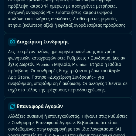
πρόβλεψη καιρού 14 ημερών με προηγμένες μετρήσεις,
εξαγωγή αναφοράς PDF, ειδοποιήσεις καιρού υψηλού
κινδύνου και πλήρεις αναλύσεις. Διαθέσιμο ως μηνιαία,
ετήσια (καλύτερη αξία) ή εφάπαξ αγορά ισόβιας πρόσβασης.
Διαχείριση Συνδρομής
Δες το τρέχον πλάνο, ημερομηνία ανανέωσης και χρήση
φωνητικών καταγραφών στις Ρυθμίσεις > Συνδρομή. Δες αν
έχεις Δωρεάν, Premium Μηνιαίο, Premium Ετήσιο ή Ισόβια
πρόσβαση. Οι συνδρομές διαχειρίζονται μέσω του Apple
App Store. Πάτησε «Διαχείριση Συνδρομής» για
αναβάθμιση, υποβάθμιση ή ακύρωση. Οι αλλαγές τίθενται σε
ισχύ στο τέλος της τρέχουσας περιόδου χρέωσης.
Επαναφορά Αγορών
Αλλάζεις συσκευή ή επανεγκαθιστάς; Πήγαινε στις Ρυθμίσεις
> Συνδρομή > Επαναφορά Αγορών. Βεβαιώσου ότι είσαι
συνδεδεμένος στην εφαρμογή με τον ίδιο λογαριασμό ΚΑΙ
χρησιμοποιείς το ίδιο Apple ID που έκανε την αρχική αγορά.