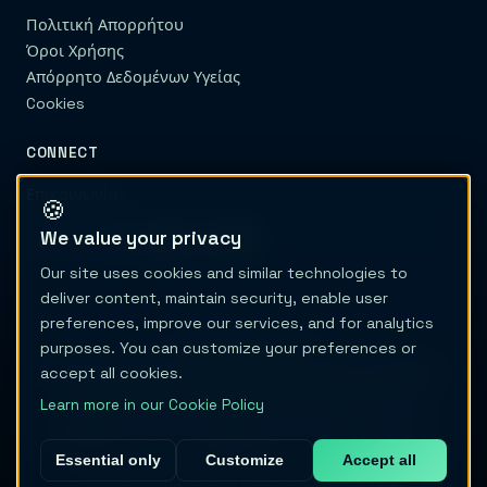
Πολιτική Απορρήτου
Όροι Χρήσης
Απόρρητο Δεδομένων Υγείας
Cookies
CONNECT
Επικοινωνία
🍪
We value your privacy
Our site uses cookies and similar technologies to
deliver content, maintain security, enable user
preferences, improve our services, and for analytics
© 2026 Migraine Trail
purposes. You can customize your preferences or
Το Migraine Trail δεν είναι πάροχος υγειονομικής περίθαλψης
accept all cookies.
ούτε ιατροτεχνολογικό προϊόν. Το περιεχόμενο και τα εργαλεία
παρέχονται μόνο για εκπαιδευτικούς σκοπούς και δεν
Learn more in our Cookie Policy
προσφέρουν διάγνωση, θεραπεία ή ιατρική συμβουλή. Μην
καθυστερείτε ποτέ την περίθαλψη και μην αλλάζετε θεραπεία
Essential only
Customize
Accept all
βάσει αυτού του ιστότοπου. Διαβάστε την πλήρη
ιατρική
αποποίηση ευθύνης
και την
Πολιτική Απορρήτου
.