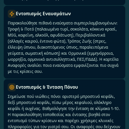
Εντοπισμός Εναυσμάτων
Παρακολούθησε πιθανά εναύσματα συμπεριλαμβανομένων:
Τροφή & Ποτό (παλαιωμένο τυρί, σοκολάτα, κόκκινο κρασί,
MSG, καφεΐνη, αλκοόλ, αφυδάτωση), Περιβαλλοντικά
(αλλαγές καιρού, έντονα φώτα), Τρόπος Ζωής (στρες,
έλλειψη ύπνου, διακοπτόμενος ύπνος, παραλειπόμενα
γεύματα, σωματική κόπωση) και Ορμονικά (εμμηνόρροια,
ωορρηξία, ορμονικά αντισυλληπτικά, ΠΕΣ/ΠΔΔΔ). Η καρτέλα
Αναφορές αναλύει ποια εναύσματα εμφανίζονται πιο συχνά
με τις κρίσεις σου.
Εντοπισμός & Ένταση Πόνου
Σημείωσε πού νιώθεις πόνο: αριστερό μπροστινό κεφάλι,
δεξί μπροστινό κεφάλι, πίσω μέρος κεφαλιού, ολόκληρο
κεφάλι ή αυχένας. Βαθμολόγησε την ένταση σε κλίμακα 1-10.
Η παρακολούθηση τοποθεσίας και έντασης βοηθά στον
εντοπισμό τύπων κρίσεων και παρέχει χρήσιμες κλινικές
πληροφορίες για τον γιατρό σου. Οι αναφορές σου δείχνουν