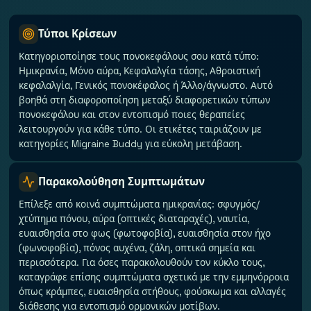
Τύποι Κρίσεων
Κατηγοριοποίησε τους πονοκεφάλους σου κατά τύπο:
Ημικρανία, Μόνο αύρα, Κεφαλαλγία τάσης, Αθροιστική
κεφαλαλγία, Γενικός πονοκέφαλος ή Άλλο/άγνωστο. Αυτό
βοηθά στη διαφοροποίηση μεταξύ διαφορετικών τύπων
πονοκεφάλου και στον εντοπισμό ποιες θεραπείες
λειτουργούν για κάθε τύπο. Οι ετικέτες ταιριάζουν με
κατηγορίες Migraine Buddy για εύκολη μετάβαση.
Παρακολούθηση Συμπτωμάτων
Επίλεξε από κοινά συμπτώματα ημικρανίας: σφυγμός/
χτύπημα πόνου, αύρα (οπτικές διαταραχές), ναυτία,
ευαισθησία στο φως (φωτοφοβία), ευαισθησία στον ήχο
(φωνοφοβία), πόνος αυχένα, ζάλη, οπτικά σημεία και
περισσότερα. Για όσες παρακολουθούν τον κύκλο τους,
καταγράφε επίσης συμπτώματα σχετικά με την εμμηνόρροια
όπως κράμπες, ευαισθησία στήθους, φούσκωμα και αλλαγές
διάθεσης για εντοπισμό ορμονικών μοτίβων.