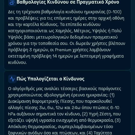
Βαθμολογίες Κινδύνου σε Πραγματικό Χρόνο
Δες τη τρέχουσα βαθμολογία κινδύνου ημικρανίας (0-100)
και προβλέψεις για τις επόμενες ημέρες στην αρχική οθόνη
και την καρτέλα Κίνδυνος. Τα επίπεδα κινδύνου
κατηγοριοποιούνται ως Χαμηλός, Μέτριος, Υψηλός ή Πολύ
Υψηλός βάσει μετεωρολογικών δεδομένων πραγματικού
χρόνου για την τοποθεσία σου. Οι δωρεάν χρήστες βλέπουν
πρόβλεψη 3 ημερών, οι Premium χρήστες λαμβάνουν
εκτεταμένη πρόβλεψη 14 ημερών με λεπτομερή γραφήματα
κινδύνου.
Πώς Υπολογίζεται ο Κίνδυνος
Ο αλγόριθμός μας αναλύει τέσσερις βασικούς παράγοντες
χρησιμοποιώντας αξιολογημένη έρευνα ημικρανίας: (1)
Διακύμανση Βαρομετρικής Πίεσης, που παρακολουθεί
αλλαγές πίεσης 3ω, 6ω, 12ω και 24ω όπου πτώσεις 6-10
hPa αυξάνουν σημαντικά τον κίνδυνο, (2) Υγρή Ζέστη, που
εξετάζει υψηλή υγρασία ενισχυμένη από θερμοκρασία, (3)
Απόκλιση Θερμοκρασίας, συμπεριλαμβανομένων τόσο
ξαφνικών ανόδων όσο και πτώσεων, και (4) Ταχύτητα