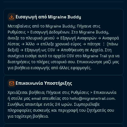
Εισαγωγή από Migraine Buddy
Μεταβαίνεις από το Migraine Buddy; Πήγαινε στις
Ρυθμίσεις > Εισαγωγή Δεδομένων. Στο Migraine Buddy,
άνοιξε το πλευρικό μενού → Εξαγωγή Αναφορών → Αναφορά
Λίστας → Άλλο → επίλεξε χρονικό εύρος → πάτησε ⋮ (πάνω
δεξιά) → Εξαγωγή ως CSV → Αποθήκευση σε Αρχεία. Στη
συνέχεια εισάγε αυτό το αρχείο CSV στο Migraine Trail για να
διατηρήσεις το πλήρες ιστορικό σου. Επικοινώνησε μαζί μας
για βοήθεια εισαγωγής από άλλες εφαρμογές.
Επικοινωνία Υποστήριξης
Χρειάζεσαι βοήθεια; Πήγαινε στις Ρυθμίσεις > Επικοινωνία
ή στείλε μας email απευθείας στο hello@migrainetrail.com.
Συνήθως απαντάμε εντός 24 ωρών. Συμπεριέλαβε
πληροφορίες συσκευής και περιγραφή του ζητήματός σου
για ταχύτερη βοήθεια.